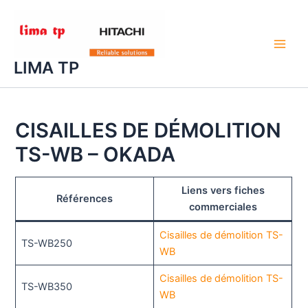
Aller
au
contenu
Main
LIMA TP
Men
CISAILLES DE DÉMOLITION
TS-WB – OKADA
Liens vers fiches
Références
commerciales
Cisailles de démolition TS-
TS-WB250
WB
Cisailles de démolition TS-
TS-WB350
WB