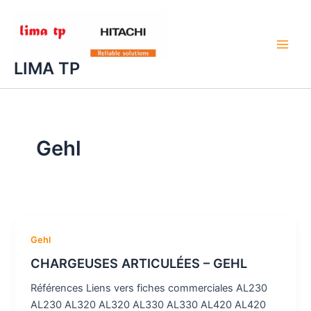
Aller
au
contenu
Main
LIMA TP
Men
Gehl
Gehl
CHARGEUSES ARTICULÉES – GEHL
Références Liens vers fiches commerciales AL230
AL230 AL320 AL320 AL330 AL330 AL420 AL420