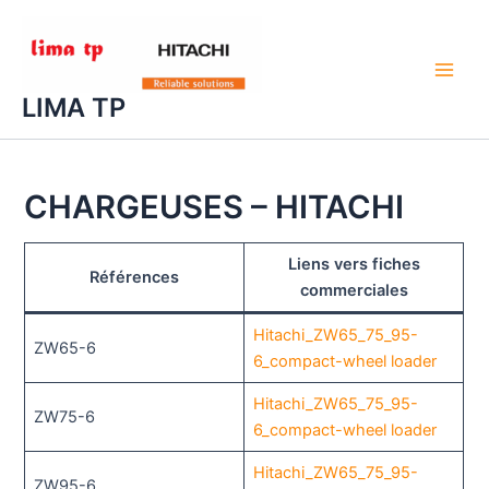
Aller
au
contenu
Main
LIMA TP
Men
CHARGEUSES – HITACHI
Liens vers fiches
Références
commerciales
Hitachi_ZW65_75_95-
ZW65-6
6_compact-wheel loader
Hitachi_ZW65_75_95-
ZW75-6
6_compact-wheel loader
Hitachi_ZW65_75_95-
ZW95-6